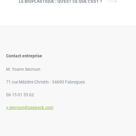
LE BIOPLASTIQUE : QU'EST CE QUE C'EST ?
Contact entreprise
M. Yoann Secroun
71 rue Mézière Christin - 34690 Fabregues
06 15 01 53 62
y.secroun@zeapack.com