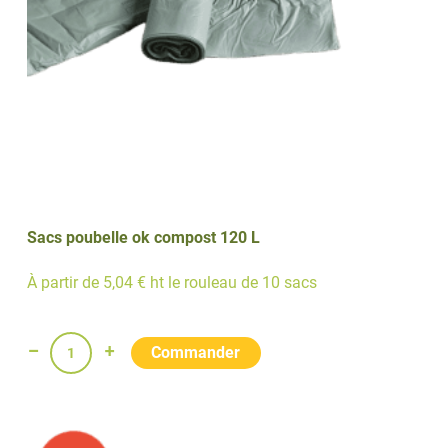
Sacs poubelle ok compost 120 L
À partir de 5,04 € ht le rouleau de 10 sacs
quantité
de
Sacs
poubelle