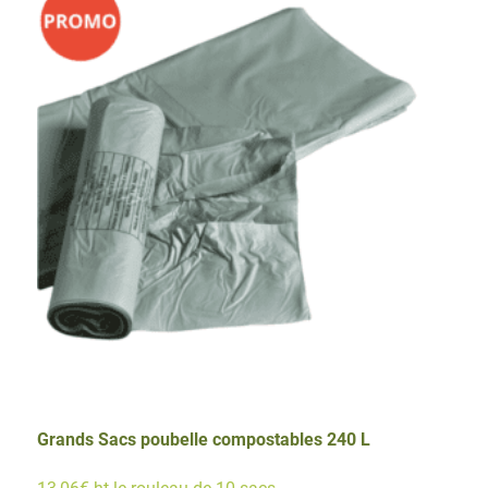
ok
compost
120
L
Grands Sacs poubelle compostables 240 L