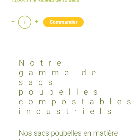
13,06€ ht le rouleau de 10 sacs
quantité
de
Grands
Sacs
poubelle
Notre
compostables
gamme de
240
sacs
L
poubelles
compostables
industriels
Nos sacs poubelles en matière