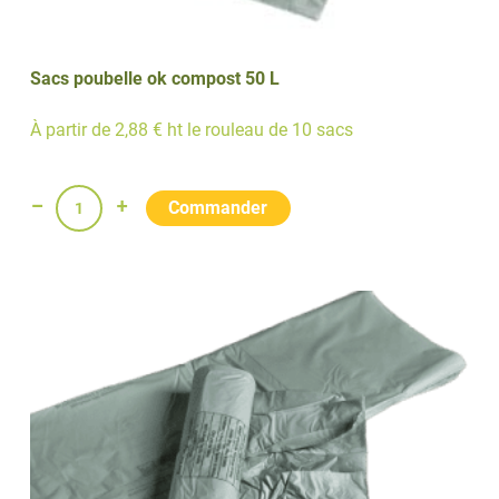
Sacs poubelle ok compost 50 L
À partir de 2,88 € ht le rouleau de 10 sacs
quantité
de
Sacs
poubelle
ok
compost
50
L