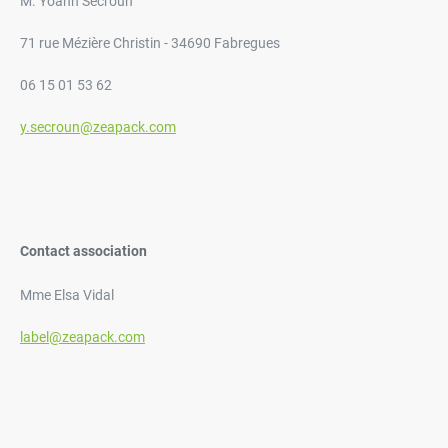
M. Yoann Secroun
71 rue Mézière Christin - 34690 Fabregues
06 15 01 53 62
y.secroun@zeapack.com
Contact association
Mme Elsa Vidal
label@zeapack.com