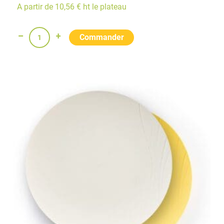
A partir de 10,56 € ht le plateau
quantité
de
Plateau-
Repas
Enfants
en
PLA
Pistache
3
compartiments