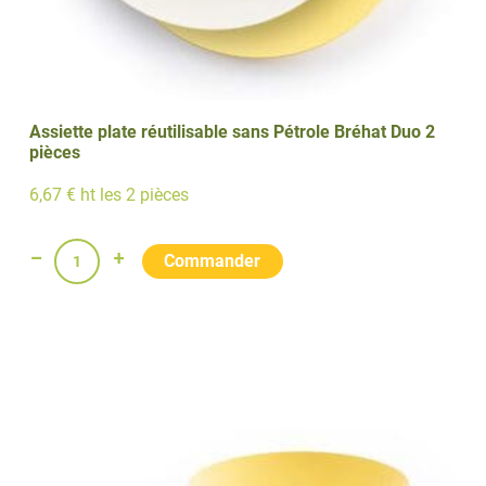
Assiette plate réutilisable sans Pétrole Bréhat Duo 2
pièces
6,67 € ht les 2 pièces
quantité
de
Assiette
plate
réutilisable
sans
Pétrole
Bréhat