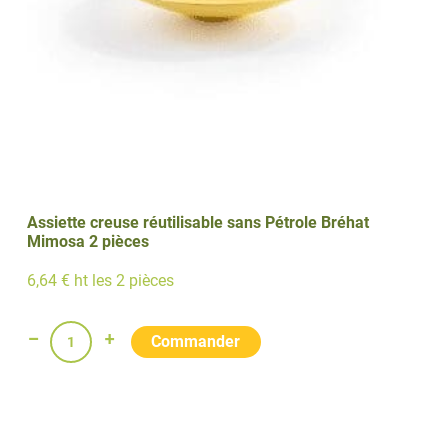
Assiette creuse réutilisable sans Pétrole Bréhat
Mimosa 2 pièces
6,64 € ht les 2 pièces
quantité
de
Assiette
creuse