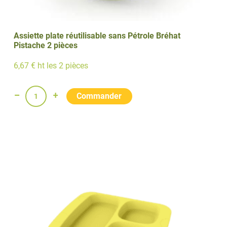
Assiette plate réutilisable sans Pétrole Bréhat
Pistache 2 pièces
6,67 € ht les 2 pièces
quantité
de
Assiette
plate
réutilisable
sans
Pétrole
Bréhat
Pistache
2