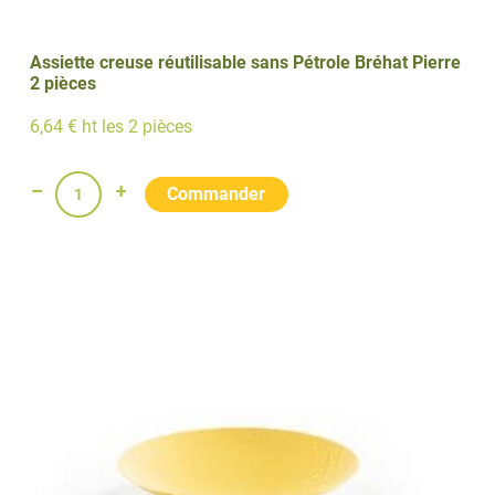
Assiette creuse réutilisable sans Pétrole Bréhat Pierre
2 pièces
6,64 € ht les 2 pièces
quantité
de
Assiette
creuse
réutilisable
sans
Pétrole
Bréhat
Pierre
2
pièces