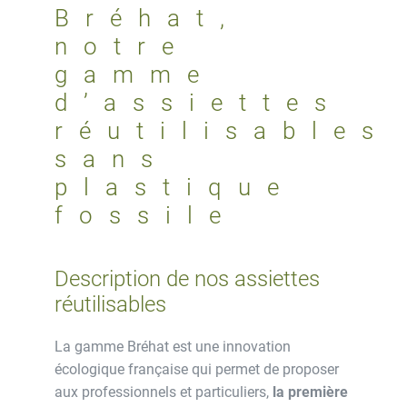
réutilisable
Bréhat,
sans
notre
Pétrole
gamme
Bréhat
Mimosa
d’assiettes
2
réutilisables
pièces
sans
plastique
fossile
Description de nos assiettes
réutilisables
La gamme Bréhat est une innovation
écologique française qui permet de proposer
aux professionnels et particuliers,
la première