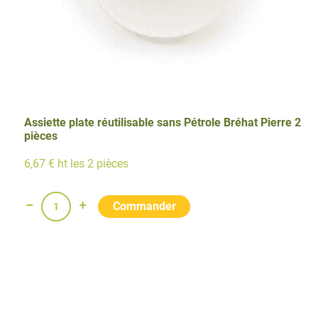
Assiette plate réutilisable sans Pétrole Bréhat Pierre 2
pièces
6,67 € ht les 2 pièces
quantité
de
Assiette
plate
réutilisable
sans