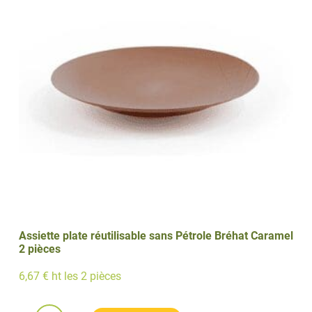
Pétrole
Bréhat
Pierre
2
pièces
Assiette plate réutilisable sans Pétrole Bréhat Caramel
2 pièces
6,67 € ht les 2 pièces