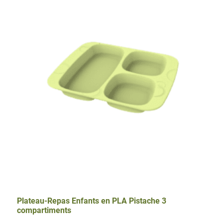
Enfants
en
PLA
Mimosa
3
compartiments
Plateau-Repas Enfants en PLA Pistache 3
compartiments