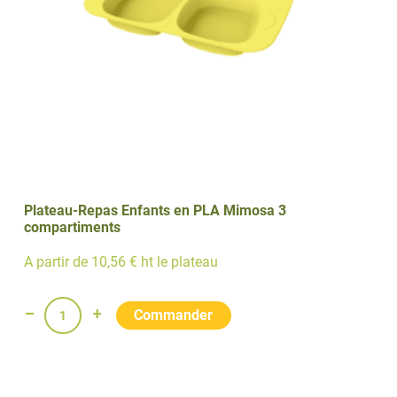
pièces
Plateau-Repas Enfants en PLA Mimosa 3
compartiments
A partir de 10,56 € ht le plateau
quantité
de
Plateau-
Repas