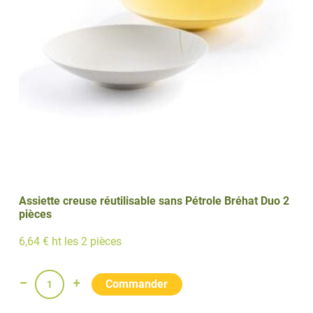
Duo
2
pièces
Assiette creuse réutilisable sans Pétrole Bréhat Duo 2
pièces
6,64 € ht les 2 pièces
quantité
de