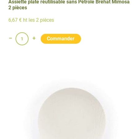
Assiette plate réutilisable sans Pétrole Bréhat Mimosa
2 pièces
6,67 € ht les 2 pièces
quantité
de
Assiette
plate
réutilisable
sans
Pétrole
Bréhat
Mimosa
2
pièces