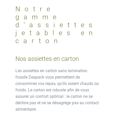
en
Notre
carton
gamme
sans
d’assiettes
lamination
19
jetables en
cm
carton
Nos assiettes en carton
Les assiettes en carton sans lamination
fossile Zeapack vous permettent de
consommer vos repas, qu’ils soient chauds ou
froids. Le carton est robuste afin de vous
assurer un confort optimal : le carton ne se
déchire pas et ne se désagrège pas au contact
alimentaire.