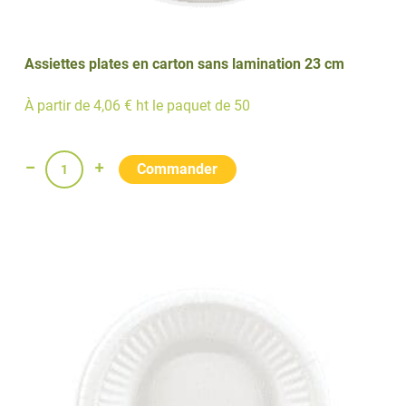
Assiettes plates en carton sans lamination 23 cm
À partir de 4,06 € ht le paquet de 50
quantité
de
Assiettes
plates
en
carton
sans
lamination
23
cm