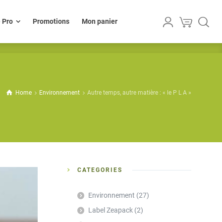
lle Pro
Promotions
Mon panier
e Pro
Promotions
Mon panier
Home
Environnement
Autre temps, autre matière : « le P L A »
CATEGORIES
Environnement
(27)
Label Zeapack
(2)