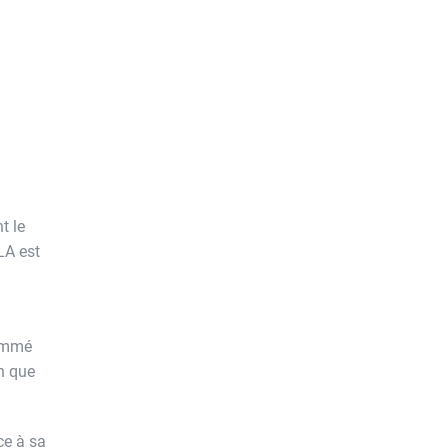
t le
LA est
nommé
n que
ce à sa