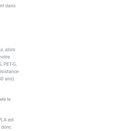
ent dans
i, alors
notre
S, PET-G,
résistance
50 ans)
elé le
PLA est
t donc