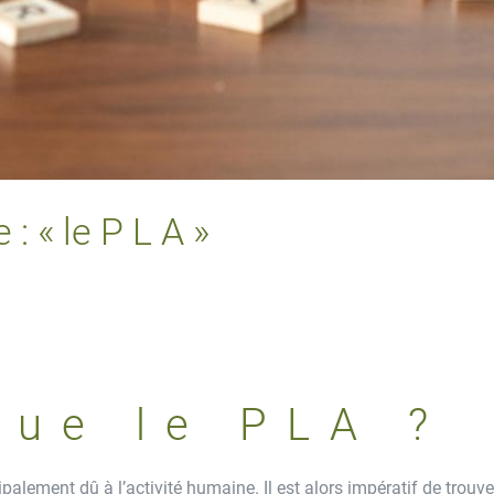
: « le P L A »
que le PLA ?
ipalement dû à l’activité humaine. Il est alors impératif de trouv