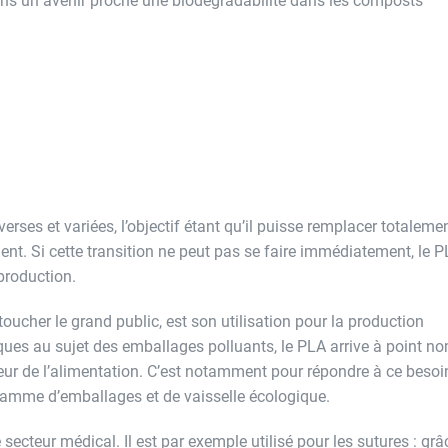
ans un avenir proche une biodégradabilité dans les composts
erses et variées, l’objectif étant qu’il puisse remplacer totalemen
nt. Si cette transition ne peut pas se faire immédiatement, le P
 production.
toucher le grand public, est son utilisation pour la production
ques au sujet des emballages polluants, le PLA arrive à point 
teur de l’alimentation. C’est notamment pour répondre à ce besoi
gamme d’emballages et de vaisselle écologique.
 secteur médical. Il est par exemple utilisé pour les sutures : grâ