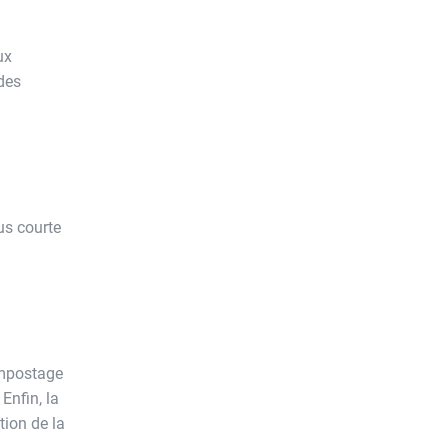
ux
 des
lus courte
ompostage
Enfin, la
tion de la