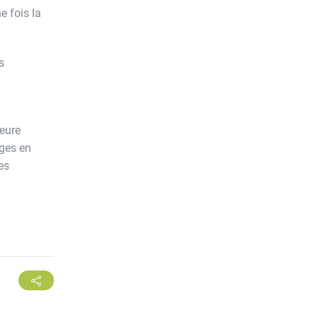
e fois la
s
leure
ages en
es