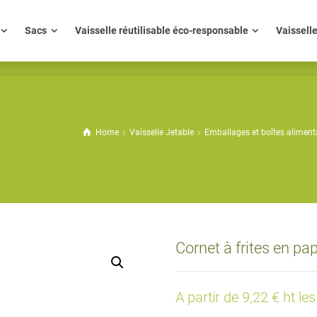
ue
Sacs
Vaisselle réutilisable éco-responsable
Vaisse
Sacs
Vaisselle réutilisable éco-responsable
Vaissell
Home
Vaisselle Jetable
Emballages et boîtes aliment
Cornet à frites en pa
A partir de 9,22 € ht le