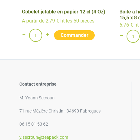
Gobelet jetable en papier 12 cl (4 Oz)
Boite à 
15,5 x 8
A partir de 2,79 € ht les 50 pièces
6.76 € ht
Contact entreprise
M. Yoann Secroun
71 rue Mézière Christin - 34690 Fabregues
06 15 01 53 62
y.secroun@zeapack.com