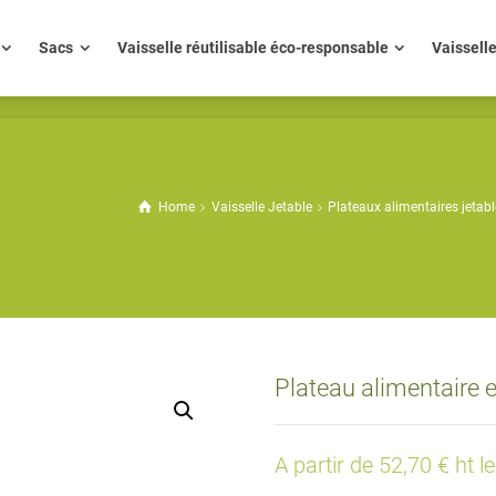
ue
Sacs
Vaisselle réutilisable éco-responsable
Vaisse
Sacs
Vaisselle réutilisable éco-responsable
Vaissell
Home
Vaisselle Jetable
Plateaux alimentaires jetabl
Plateau alimentaire
A partir de 52,70 € ht l