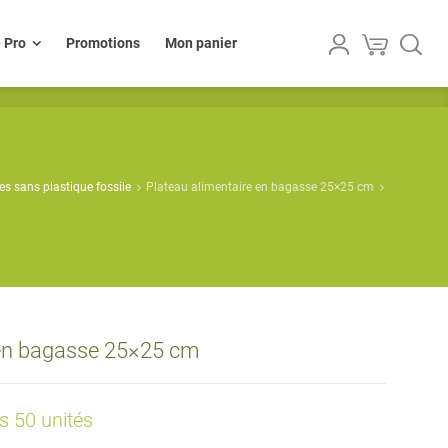
lle Pro
Promotions
Mon panier
e Pro
Promotions
Mon panier
es sans plastique fossile
Plateau alimentaire en bagasse 25×25 cm
 en bagasse 25×25 cm
es 50 unités