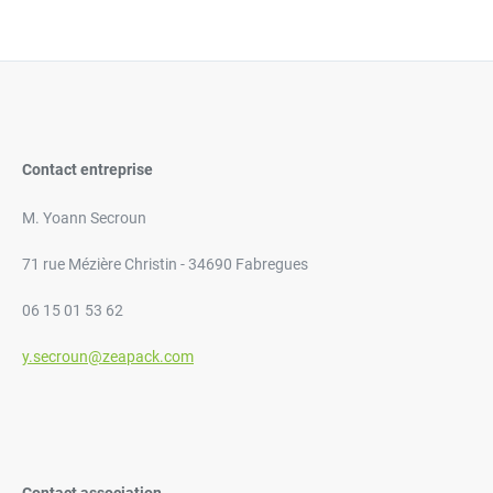
Contact entreprise
M. Yoann Secroun
71 rue Mézière Christin - 34690 Fabregues
06 15 01 53 62
y.secroun@zeapack.com
Contact association