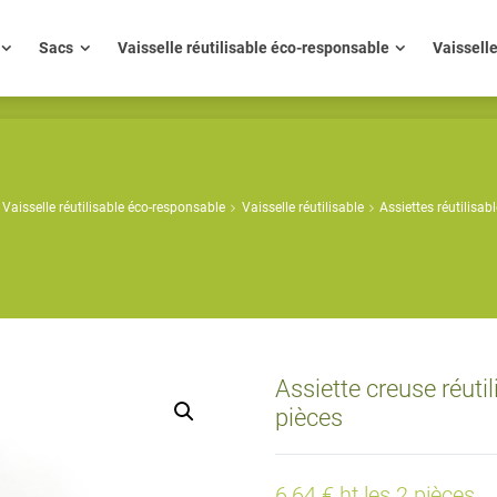
ue
Sacs
Vaisselle réutilisable éco-responsable
Vaisse
Sacs
Vaisselle réutilisable éco-responsable
Vaissell
Vaisselle réutilisable éco-responsable
Vaisselle réutilisable
Assiettes réutilisab
Assiette creuse réuti
pièces
6,64 € ht les 2 pièces