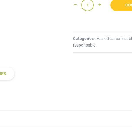
CO
Catégories :
Assiettes réutilisab
responsable
RES