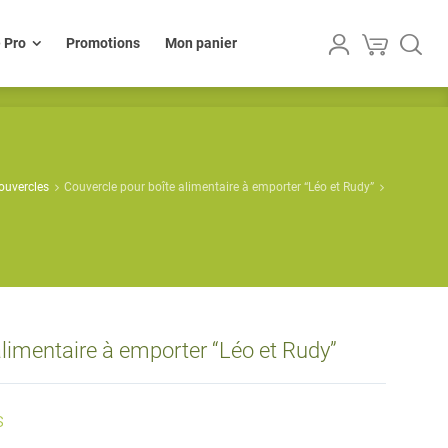
lle Pro
Promotions
Mon panier
e Pro
Promotions
Mon panier
couvercles
Couvercle pour boîte alimentaire à emporter “Léo et Rudy”
alimentaire à emporter “Léo et Rudy”
s