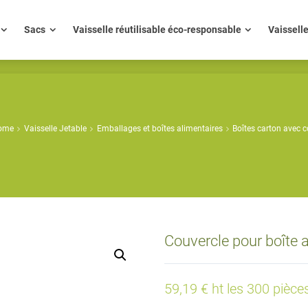
ue
Sacs
Vaisselle réutilisable éco-responsable
Vaisse
Sacs
Vaisselle réutilisable éco-responsable
Vaissell
ome
Vaisselle Jetable
Emballages et boîtes alimentaires
Boîtes carton avec 
Couvercle pour boîte 
59,19 € ht les 300 pièce