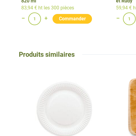
820 ml
et Rudy”
83,94 € ht les 300 pièces
59,94 € h
Produits similaires