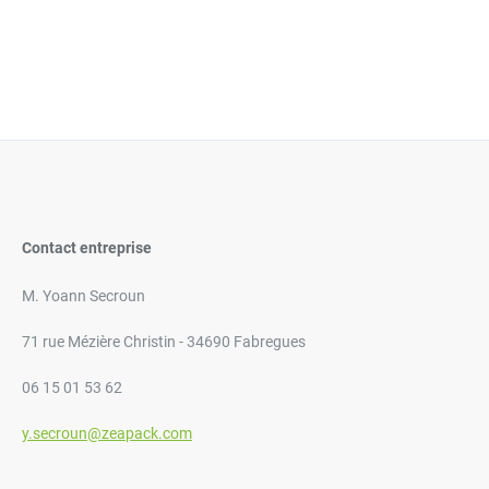
Grands
Sacs
poubelle
compostables
240
L
Contact entreprise
M. Yoann Secroun
71 rue Mézière Christin - 34690 Fabregues
06 15 01 53 62
y.secroun@zeapack.com