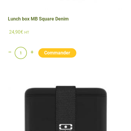
Lunch box MB Square Denim
24,90
€
HT
quantité
de
Lunch
box
MB
Square
Denim