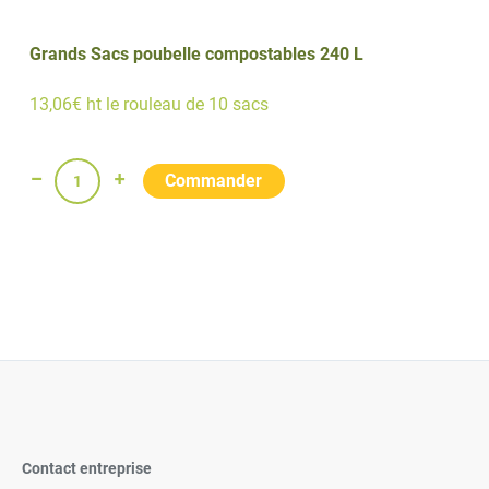
Grands Sacs poubelle compostables 240 L
13,06€ ht le rouleau de 10 sacs
quantité
de
Grands
Sacs
poubelle
compostables
240
L
Contact entreprise