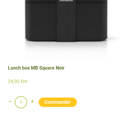
Lunch box MB Square Noir
24,90 €ht
quantité
de
Lunch
box