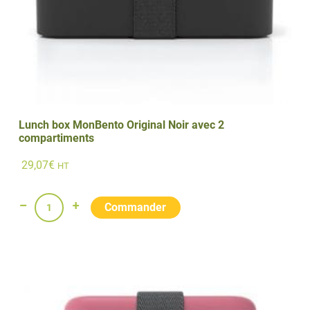
Lunch box MonBento Original Noir avec 2
compartiments
29,07
€
HT
quantité
de
Lunch
box
MonBento
Original