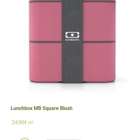
Noir
avec
2
compartiments
Lunchbox MB Square Blush
24,90
€
HT