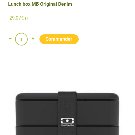
Lunch box MB Original Denim
29,07
€
HT
quantité
de
Lunch
box
MB
Original
Denim