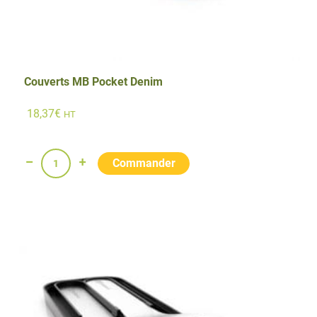
Couverts MB Pocket Denim
18,37
€
HT
quantité
de
Couverts
MB
Pocket
Denim