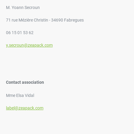
M. Yoann Secroun
71 rue Mézière Christin - 34690 Fabregues
06 15 01 53 62
y.secroun@zeapack.com
Contact association
Mme Elsa Vidal
label@zeapack.com