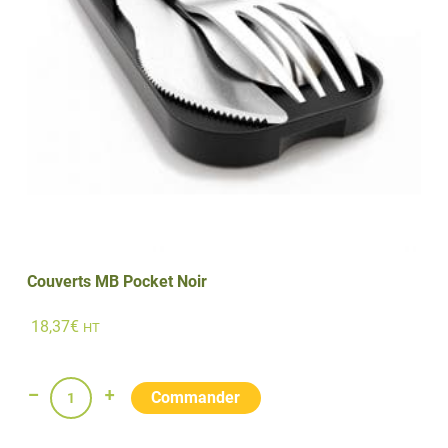
Couverts MB Pocket Noir
18,37
€
HT
quantité
de