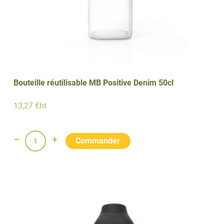
Bouteille réutilisable MB Positive Denim 50cl
13,27 €ht
quantité
de
Bouteille
réutilisable
MB
Positive
Denim