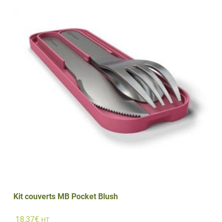
MB
Square
Noir
Kit couverts MB Pocket Blush
18,37
€
HT